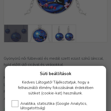
Gyönyörű női fülbevaló és medál szett ezüst színű lánccal,
hold előtt ülő cicával és virágokkal.
Süti beállítások
Medál átmérő: 2,2 cm
Kedves Látogató! Tájékoztatjuk, hogy a
Lánc hossz: 50 cm
felhasználói élmény fokozásának érdekében
Fülbevaló átmérő: 1 cm
sütiket (cookie-kat) használunk.
Anyaga: fém ötvözet
Analitika, statisztika (Google Analytics,
látogatottság)
Azonnal raktárról