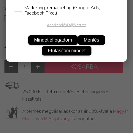
Marketing, remarketing (Google Ads,
Facebook Pixel)
Zsákbamacska
790 Ft
Adatkezelési tájékoztató
Mindet elfogadom
Mentés
4 990 Ft
4 490 Ft
Elutasítom mindet
KOSÁRBA
25 000 Ft feletti rendelés esetén ingyenes
kiszállítás!
A termék megvásárlásakor az ár 10%-ával a
Magyar
Macskavédő Alapítványt
támogatod!