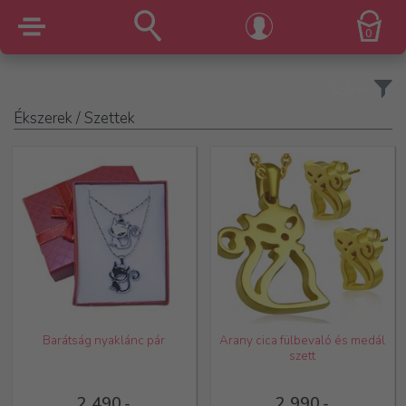
0
Szűrés
Ékszerek
/ Szettek
Barátság nyaklánc pár
Arany cica fülbevaló és medál
szett
2 490,-
2 990,-