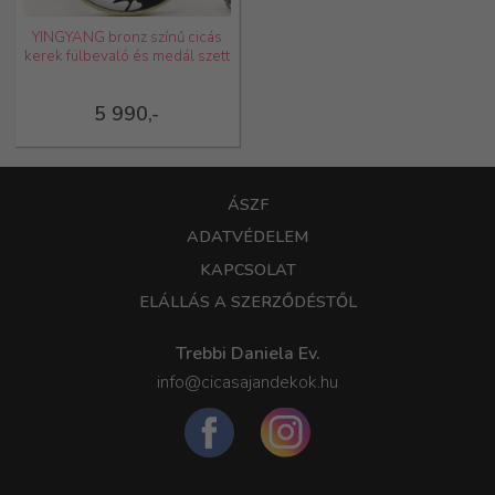
YINGYANG bronz színű cicás
kerek fülbevaló és medál szett
5 990,-
ÁSZF
ADATVÉDELEM
KAPCSOLAT
ELÁLLÁS A SZERZŐDÉSTŐL
Trebbi Daniela Ev.
info@cicasajandekok.hu