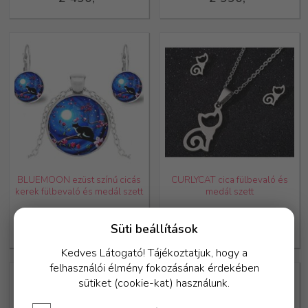
BLUEMOON ezüst színű cicás
CURLYCAT cica fülbevaló és
kerek fülbevaló és medál szett
medál szett
4 990,-
4 490,-
4 490,-
Süti beállítások
Kedves Látogató! Tájékoztatjuk, hogy a
felhasználói élmény fokozásának érdekében
sütiket (cookie-kat) használunk.