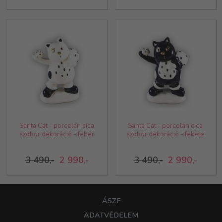
Santa Cat - porcelán cica
Santa Cat - porcelán cica
szobor dekoráció - fehér
szobor dekoráció - fekete
3 490,-
2 990,-
3 490,-
2 990,-
ÁSZF
ADATVÉDELEM