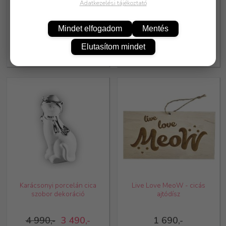
Adatkezelési tájékoztató
Karácsonyi fekvő porcelán cica
Karácsonyi fekvő porcelán cica
szobor dekoráció - fehér
szobor dekoráció - fekete
Mindet elfogadom
Mentés
Elutasítom mindet
3 990,-
2 990,-
3 990,-
2 990,-
Karácsonyi porcelán cica
Live Love MeoW - cicás
szobor dekoráció
ajtódísz
4 990,-
3 490,-
1 690,-