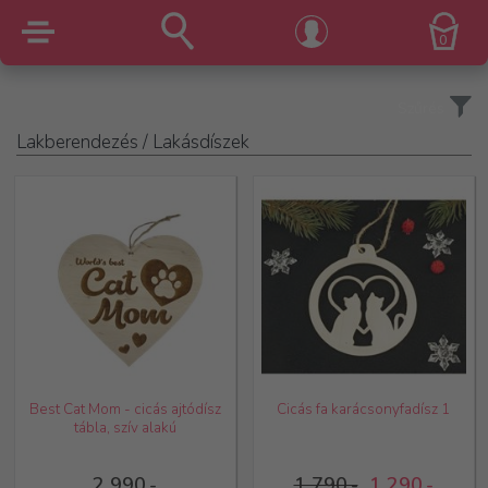
0
Szűrés
Lakberendezés
/ Lakásdíszek
Best Cat Mom - cicás ajtódísz
Cicás fa karácsonyfadísz 1
tábla, szív alakú
2 990,-
1 790,-
1 290,-