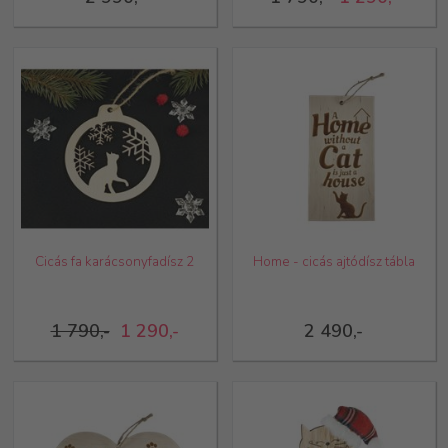
Cicás fa karácsonyfadísz 2
Home - cicás ajtódísz tábla
1 790,-
1 290,-
2 490,-