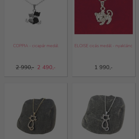
COPPIA - cicapár medál
ELOISE cicás medál - nyaklánc
2 990,-
2 490,-
1 990,-