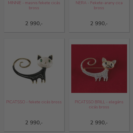
MINNIE - masnis fekete cicás
NERA - Fekete-arany cica
bross
bross
2 990,-
2 990,-
PICATSSO - fekete cicás bross
PICATSSO BRILL - elegáns
cicás bross
2 990,-
2 990,-