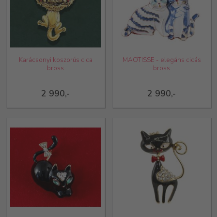
Karácsonyi koszorús cica
MAOTISSE - elegáns cicás
bross
bross
2 990,-
2 990,-