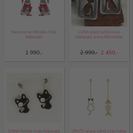
Karácsonyi Mikulás cicás
LUNA ezüst színű cicás
fülbevaló
fülbevaló arany félholddal
1 990,-
2 990,-
2 450,-
ONNA fekete cicás fülbevaló
ORATA arany színű cicás halas