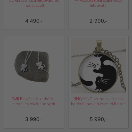
CURLYCAT cica fülbevaló és
PAPILLON MINI ezüst cicás
medál szett
fülbevaló
4 490,-
2 990,-
SMILE cicás női karkötő +
YINGYANG bronz színű cicás
medál és nyaklánc szett
kerek fülbevaló és medál szett
3 990,-
5 990,-