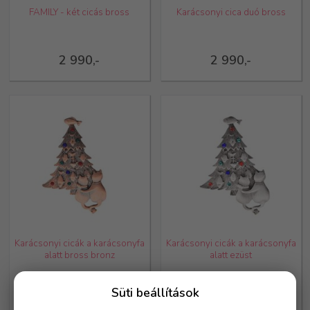
FAMILY - két cicás bross
Karácsonyi cica duó bross
2 990,-
2 990,-
Karácsonyi cicák a karácsonyfa
Karácsonyi cicák a karácsonyfa
alatt bross bronz
alatt ezüst
2 990,-
2 990,-
Süti beállítások