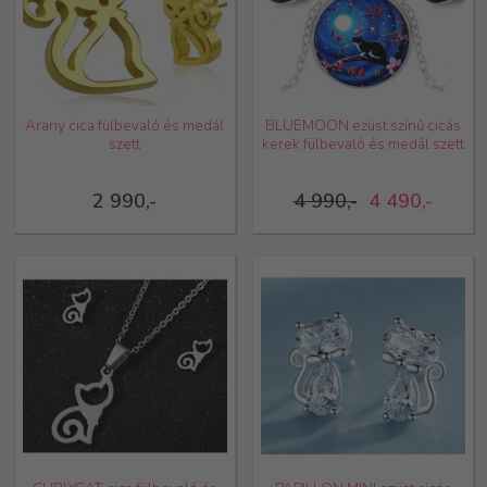
Arany cica fülbevaló és medál
BLUEMOON ezüst színű cicás
szett
kerek fülbevaló és medál szett
2 990,-
4 990,-
4 490,-