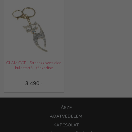
GLAM CAT - Strasszköves cica
kulcstartó - táskadísz
3 490,-
ÁSZF
ADATVÉDELEM
KAPCSOLAT