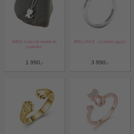
SMILE cicás női medál és
BRILLANCE - cicafüles gyűrű
nyaklánc
1 990,-
3 990,-