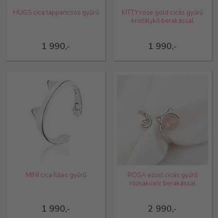
HUGS cica tappancsos gyűrű
KITTY rose gold cicás gyűrű
kristálykő berakással
1 990,-
1 990,-
MINI cica füles gyűrű
ROSA ezüst cicás gyűrű
rózsakvarc berakással
1 990,-
2 990,-