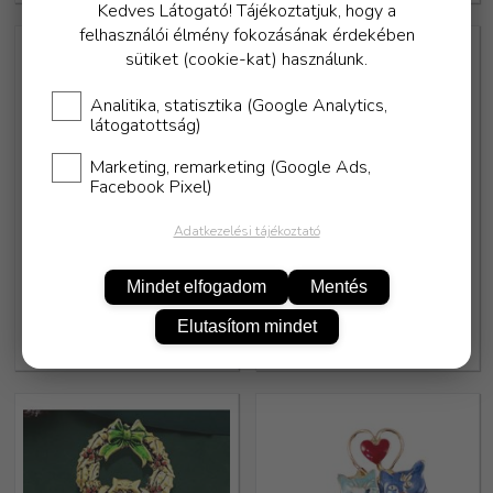
Kedves Látogató! Tájékoztatjuk, hogy a
felhasználói élmény fokozásának érdekében
sütiket (cookie-kat) használunk.
Analitika, statisztika (Google Analytics,
látogatottság)
Marketing, remarketing (Google Ads,
Facebook Pixel)
Adatkezelési tájékoztató
Karácsonyi cicás bross -
Karácsonyi cicás bross -
Mikulás fehér cica
Mikulás fekete cica
Mindet elfogadom
Mentés
Elutasítom mindet
2 990,-
2 990,-