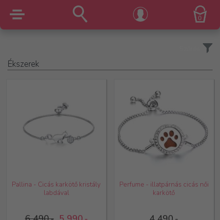
0
Szűrés
Ékszerek
Pallina - Cicás karkötő kristály
Perfume - illatpárnás cicás női
labdával
karkötő
6 490,-
5 990,-
4 490,-