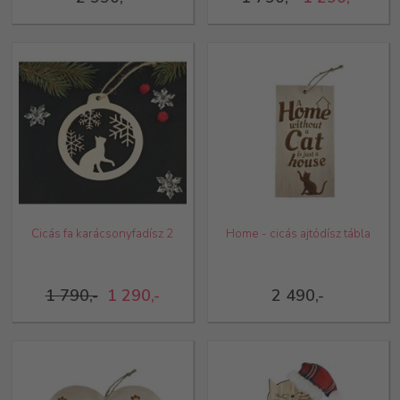
Cicás fa karácsonyfadísz 2
Home - cicás ajtódísz tábla
1 790,-
1 290,-
2 490,-