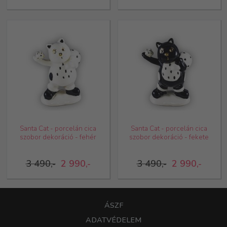
Santa Cat - porcelán cica
Santa Cat - porcelán cica
szobor dekoráció - fehér
szobor dekoráció - fekete
3 490,-
2 990,-
3 490,-
2 990,-
ÁSZF
ADATVÉDELEM