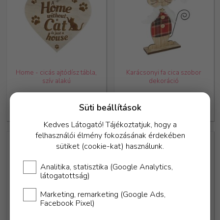
Home - cicás ajtódísz tábla,
Karácsonyi fa cica szobor
szív alakú
dekoráció
2 990,-
3 490,-
Süti beállítások
Kedves Látogató! Tájékoztatjuk, hogy a
felhasználói élmény fokozásának érdekében
sütiket (cookie-kat) használunk.
Analitika, statisztika (Google Analytics,
látogatottság)
Marketing, remarketing (Google Ads,
Facebook Pixel)