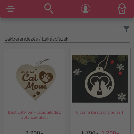
0
Szűrés
Lakberendezés
/ Lakásdíszek
Best Cat Mom - cicás ajtódísz
Cicás fa karácsonyfadísz 1
tábla, szív alakú
2 990,-
1 790,-
1 290,-