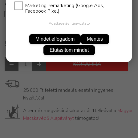
Marketing, remarketing (Google Ads,
Facebook Pixel)
Zsákbamacska
790 Ft
Adatkezelési tájékoztató
Mindet elfogadom
Mentés
5 490 Ft
4 790 Ft
Elutasítom mindet
KOSÁRBA
25 000 Ft feletti rendelés esetén ingyenes
kiszállítás!
A termék megvásárlásakor az ár 10%-ával a
Magyar
Macskavédő Alapítványt
támogatod!